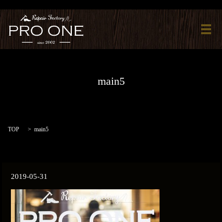
メ
main5
TOP
main5
2019-05-31